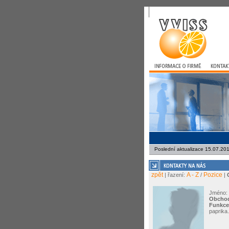
Poslední aktualizace 15.07.20
zpět
A - Z
Pozice
| řazení:
/
|
Jméno:
Obchod
Funkce
paprika