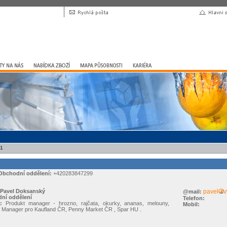
11
Obchodní oddělení:
+420283847299
Pavel Doksanský
pavel
v
@mail:
ní oddělení
Telefon:
:
Produkt manager - hrozno, rajčata, okurky, ananas, melouny,
Mobil:
. Manager pro Kaufland ČR, Penny Market ČR , Spar HU .