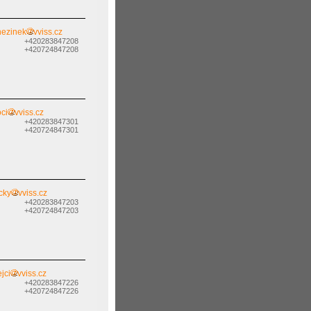
nezinek
vviss.cz
+420283847208
+420724847208
oci
vviss.cz
+420283847301
+420724847301
cky
vviss.cz
+420283847203
+420724847203
jci
vviss.cz
+420283847226
+420724847226