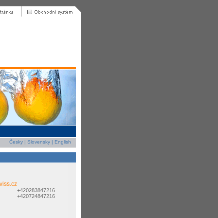
Česky
|
Slovensky
|
English
viss.cz
+420283847216
+420724847216