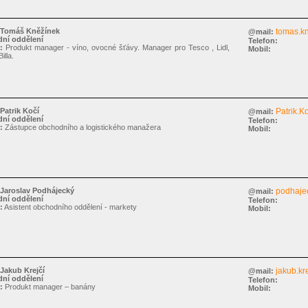
Tomáš Kněžínek
tomas.k
@mail:
ní oddělení
Telefon:
:
Produkt manager - víno, ovocné šťávy. Manager pro Tesco , Lidl,
Mobil:
illa.
Patrik Kočí
Patrik.K
@mail:
ní oddělení
Telefon:
:
Zástupce obchodního a logistického manažera
Mobil:
Jaroslav Podhájecký
podhaje
@mail:
ní oddělení
Telefon:
:
Asistent obchodního oddělení - markety
Mobil:
Jakub Krejčí
jakub.kre
@mail:
ní oddělení
Telefon:
:
Produkt manager – banány
Mobil: