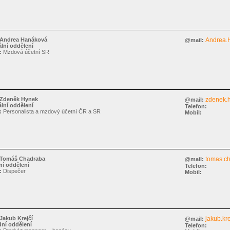
Andrea Hanáková
Andrea.
@mail:
lní oddělení
:
Mzdová účetní SR
Zdeněk Hynek
zdenek.
@mail:
lní oddělení
Telefon:
:
Personalista a mzdový účetní ČR a SR
Mobil:
Tomáš Chadraba
tomas.c
@mail:
í oddělení
Telefon:
:
Dispečer
Mobil:
Jakub Krejčí
jakub.kre
@mail:
ní oddělení
Telefon: