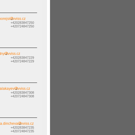
horejsi
vviss.cz
+420283847250
+420724847250
tny
vviss.cz
+420283847229
+420724847229
alakayev
vviss.cz
+420283847308
+420724847308
va.dincheva
vviss.cz
+420283847235
+420724847235