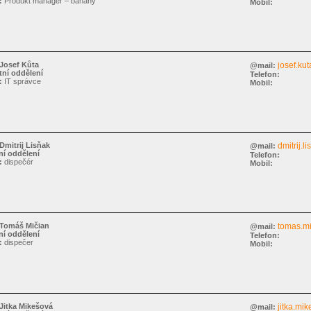
:
Produkt manager – banány
Mobil:
Josef Kůta
josef.kut
@mail:
ní oddělení
Telefon:
:
IT správce
Mobil:
Dmitrij Lisňak
dmitrij.l
@mail:
í oddělení
Telefon:
:
dispečér
Mobil:
Tomáš Mičian
tomas.mi
@mail:
í oddělení
Telefon:
:
dispečer
Mobil:
Jitka Mikešová
jitka.mi
@mail: