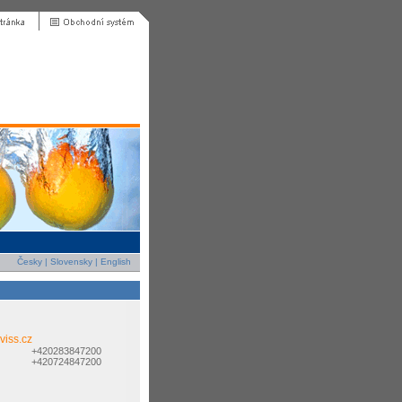
Česky
|
Slovensky
|
English
viss.cz
+420283847200
+420724847200