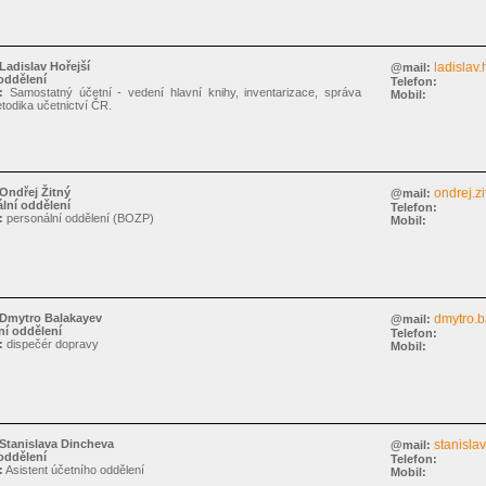
Ladislav Hořejší
ladislav.
@mail:
oddělení
Telefon:
:
Samostatný účetní - vedení hlavní knihy, inventarizace, správa
Mobil:
todika učetnictví ČR.
Ondřej Žitný
ondrej.zi
@mail:
lní oddělení
Telefon:
:
personální oddělení (BOZP)
Mobil:
Dmytro Balakayev
dmytro.b
@mail:
í oddělení
Telefon:
:
dispečér dopravy
Mobil:
Stanislava Dincheva
stanisla
@mail:
oddělení
Telefon:
:
Asistent účetního oddělení
Mobil: