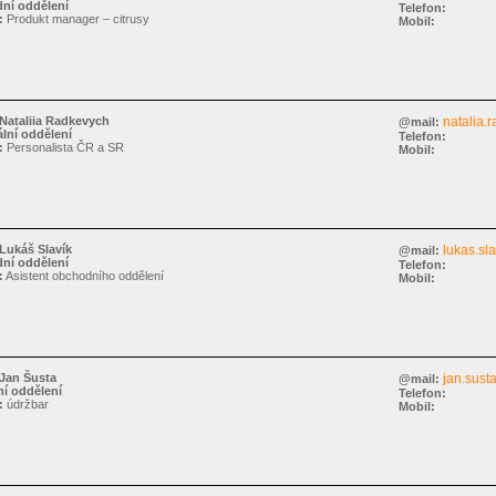
ní oddělení
Telefon:
:
Produkt manager – citrusy
Mobil:
Nataliia Radkevych
natalia.
@mail:
lní oddělení
Telefon:
:
Personalista ČR a SR
Mobil:
Lukáš Slavík
lukas.sla
@mail:
ní oddělení
Telefon:
:
Asistent obchodního oddělení
Mobil:
Jan Šusta
jan.sust
@mail:
í oddělení
Telefon:
:
údržbar
Mobil: