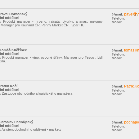
Pavel Doksanský
pavel
v
@mail:
ní oddělení
Telefon:
:
Produkt manager - hrozno, rajčata, okurky, ananas, melouny,
Mobil:
. Manager pro Kaufland ČR, Penny Market ČR , Spar HU .
Tomáš Kněžínek
tomas.k
@mail:
ní oddělení
Telefon:
:
Produkt manager - víno, ovocné šťávy. Manager pro Tesco , Lidl,
Mobil:
illa.
Patrik Kočí
Patrik.Ko
@mail:
ní oddělení
Telefon:
:
Zástupce obchodního a logistického manažera
Mobil:
Jaroslav Podhájecký
podhaje
@mail:
ní oddělení
Telefon:
:
Asistent obchodního oddělení - markety
Mobil: