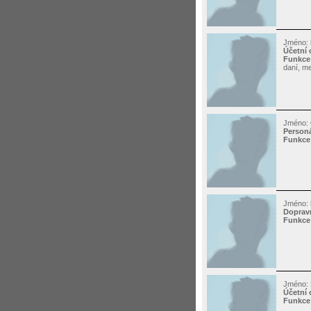
Jméno:
Účetní 
Funkce
daní, me
Jméno:
Personá
Funkce
Jméno:
Dopravn
Funkce
Jméno:
Účetní 
Funkce