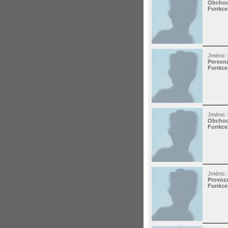
Obchod
Funkce
Jméno:
Personá
Funkce
Jméno:
Obchod
Funkce
Jméno:
Provozn
Funkce