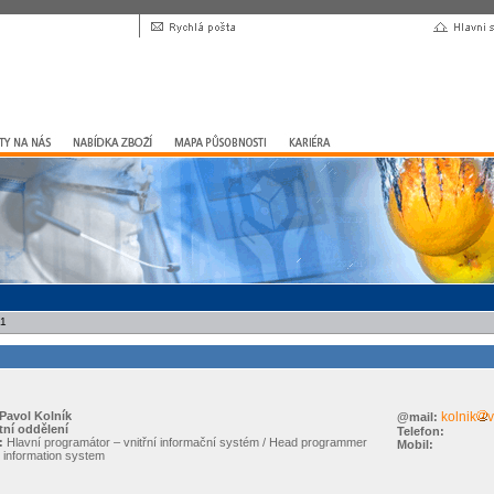
11
Pavol Kolník
kolnik
v
@mail:
ní oddělení
Telefon:
:
Hlavní programátor – vnitřní informační systém / Head programmer
Mobil:
 information system