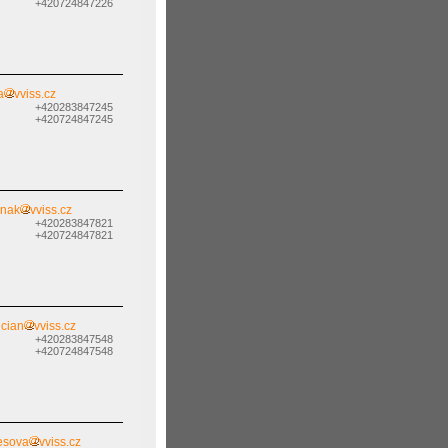
+420724847226
a
vviss.cz
+420283847245
+420724847245
isnak
vviss.cz
+420283847821
+420724847821
cian
vviss.cz
+420283847548
+420724847548
kesova
vviss.cz