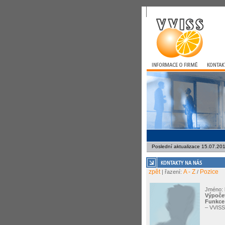
Poslední aktualizace 15.07.20
zpět
A - Z
Pozice
| řazení:
/
Jméno:
Výpočet
Funkce
– VVISS