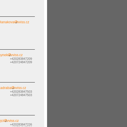
Hanakova
vviss.cz
hynek
vviss.cz
+420283847209
+420724847209
hadraba
vviss.cz
+420283847503
+420724847503
jci
vviss.cz
+420283847226