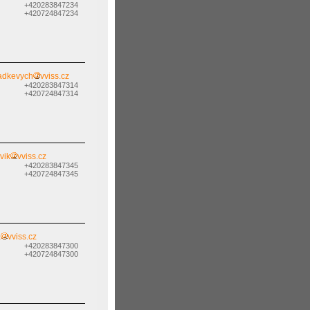
+420283847234
+420724847234
radkevych
vviss.cz
+420283847314
+420724847314
vik
vviss.cz
+420283847345
+420724847345
a
vviss.cz
+420283847300
+420724847300