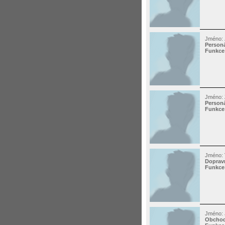
Jméno:
Personá
Funkce
Jméno:
Personá
Funkce
Jméno:
Dopravn
Funkce
Jméno:
Obchod