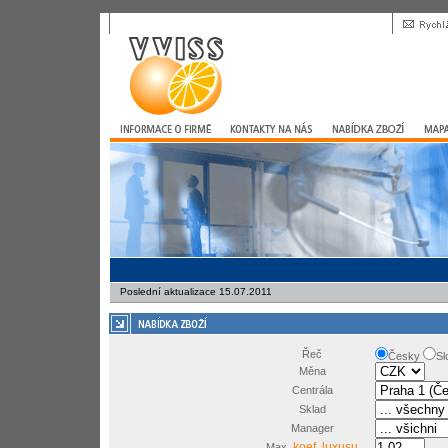
Poslední aktualizace 15.07.2011
Řeč
Česky
Sl
Měna
Centrála
Sklad
Manager
koef. luxusu
Max.