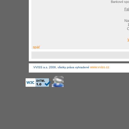
Bankové spo
Fa
Na
C
späť
www.vviss.cz
VVISS a.s. 2006, všetky práva vyhradené